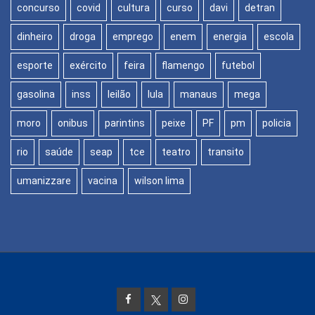
concurso
covid
cultura
curso
davi
detran
dinheiro
droga
emprego
enem
energia
escola
esporte
exército
feira
flamengo
futebol
gasolina
inss
leilão
lula
manaus
mega
moro
onibus
parintins
peixe
PF
pm
policia
rio
saúde
seap
tce
teatro
transito
umanizzare
vacina
wilson lima