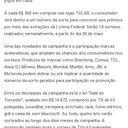
jogos em casa.
A cada R$ 500 em compras nas lojas TVLAR, o consumidor
terá direito a um número da sorte para concorrer aos prêmios
por meio das extrações da Loteria Federal. Serão 14 sorteios
realizados semanalmente, a partir do dia 30 de maio.
Uma das novidades da campanha é a participação marcas
aceleradoras, que ampliam as chances dos consumidores nos
sorteios. Produtos de marcas como Brastemp, Consul, TCL,
Aiwa, DJ Móveis, Marjom, Mondial, Mueller, Arno, JBL e
Motorola podem dobrar ou até triplicar a quantidade de
números da sorte gerados para participação na promoção.
Entre os destaques da campanha está o kit “Sala do
Torcedor”, avaliado em R$ 16.872, composto por TV de 65
polegadas, soundbar, cervejeira, estofado, rack, forno elétrico,
grill e caixa de som bluetooth. Ao todo, quatro kits serão
sorteados ao longo dos dois meses de campanha. A
promoção também inclui o sorteio de TVs 65 polegadas,