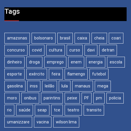
Tags
amazonas
bolsonaro
brasil
caixa
cheia
coari
concurso
covid
cultura
curso
davi
detran
dinheiro
droga
emprego
enem
energia
escola
esporte
exército
feira
flamengo
futebol
gasolina
inss
leilão
lula
manaus
mega
moro
onibus
parintins
peixe
PF
pm
policia
rio
saúde
seap
tce
teatro
transito
umanizzare
vacina
wilson lima