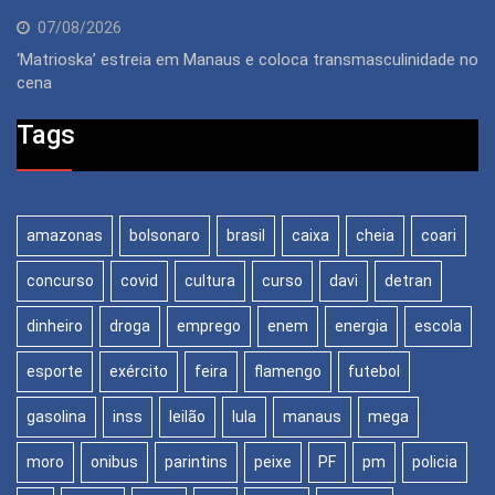
07/08/2026
‘Matrioska’ estreia em Manaus e coloca transmasculinidade no
cena
Tags
amazonas
bolsonaro
brasil
caixa
cheia
coari
concurso
covid
cultura
curso
davi
detran
dinheiro
droga
emprego
enem
energia
escola
esporte
exército
feira
flamengo
futebol
gasolina
inss
leilão
lula
manaus
mega
moro
onibus
parintins
peixe
PF
pm
policia