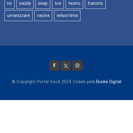
rio
saúde
seap
tce
teatro
transito
umanizzare
vacina
wilson lima
© Copyright Portal Você 2024. Criado pela
Bunke Digital