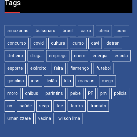
Tags
amazonas
bolsonaro
brasil
caixa
cheia
coari
concurso
covid
cultura
curso
davi
detran
dinheiro
droga
emprego
enem
energia
escola
esporte
exército
feira
flamengo
futebol
gasolina
inss
leilão
lula
manaus
mega
moro
onibus
parintins
peixe
PF
pm
policia
rio
saúde
seap
tce
teatro
transito
umanizzare
vacina
wilson lima