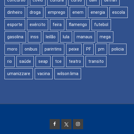
concurso
covid
cultura
curso
davi
detran
dinheiro
droga
emprego
enem
energia
escola
esporte
exército
feira
flamengo
futebol
gasolina
inss
leilão
lula
manaus
mega
moro
onibus
parintins
peixe
PF
pm
policia
rio
saúde
seap
tce
teatro
transito
umanizzare
vacina
wilson lima