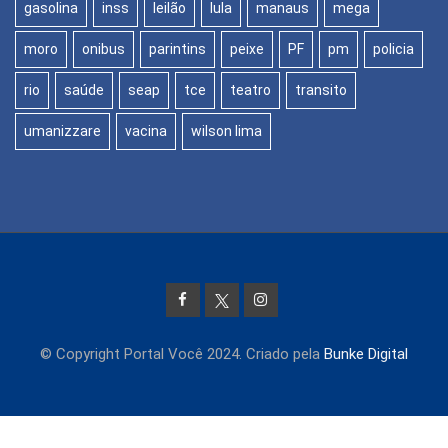
gasolina
inss
leilão
lula
manaus
mega
moro
onibus
parintins
peixe
PF
pm
policia
rio
saúde
seap
tce
teatro
transito
umanizzare
vacina
wilson lima
© Copyright Portal Você 2024. Criado pela
Bunke Digital