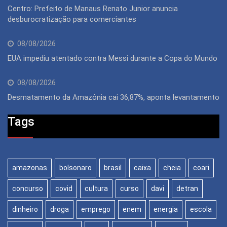
Centro: Prefeito de Manaus Renato Junior anuncia
desburocratização para comerciantes
08/08/2026
EUA impediu atentado contra Messi durante a Copa do Mundo
08/08/2026
Desmatamento da Amazônia cai 36,87%, aponta levantamento
Tags
amazonas
bolsonaro
brasil
caixa
cheia
coari
concurso
covid
cultura
curso
davi
detran
dinheiro
droga
emprego
enem
energia
escola