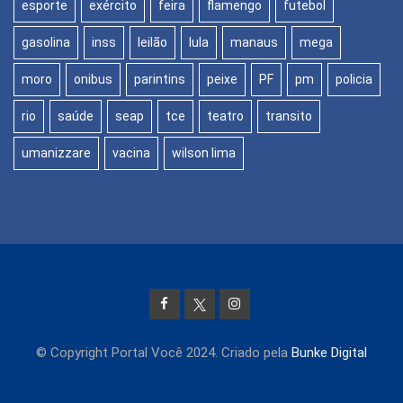
esporte
exército
feira
flamengo
futebol
gasolina
inss
leilão
lula
manaus
mega
moro
onibus
parintins
peixe
PF
pm
policia
rio
saúde
seap
tce
teatro
transito
umanizzare
vacina
wilson lima
© Copyright Portal Você 2024. Criado pela
Bunke Digital