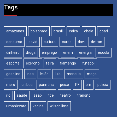
Tags
amazonas
bolsonaro
brasil
caixa
cheia
coari
concurso
covid
cultura
curso
davi
detran
dinheiro
droga
emprego
enem
energia
escola
esporte
exército
feira
flamengo
futebol
gasolina
inss
leilão
lula
manaus
mega
moro
onibus
parintins
peixe
PF
pm
policia
rio
saúde
seap
tce
teatro
transito
umanizzare
vacina
wilson lima