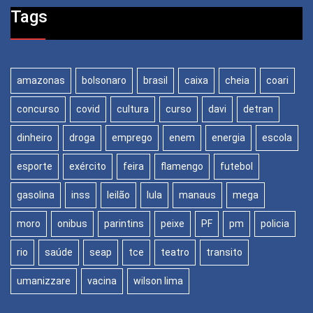
Tags
amazonas
bolsonaro
brasil
caixa
cheia
coari
concurso
covid
cultura
curso
davi
detran
dinheiro
droga
emprego
enem
energia
escola
esporte
exército
feira
flamengo
futebol
gasolina
inss
leilão
lula
manaus
mega
moro
onibus
parintins
peixe
PF
pm
policia
rio
saúde
seap
tce
teatro
transito
umanizzare
vacina
wilson lima