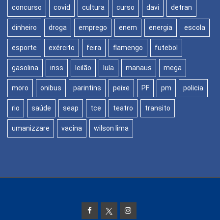
concurso
covid
cultura
curso
davi
detran
dinheiro
droga
emprego
enem
energia
escola
esporte
exército
feira
flamengo
futebol
gasolina
inss
leilão
lula
manaus
mega
moro
onibus
parintins
peixe
PF
pm
policia
rio
saúde
seap
tce
teatro
transito
umanizzare
vacina
wilson lima