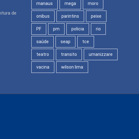
manaus
mega
moro
eitura de
onibus
parintins
peixe
PF
pm
policia
rio
saúde
seap
tce
teatro
transito
umanizzare
vacina
wilson lima