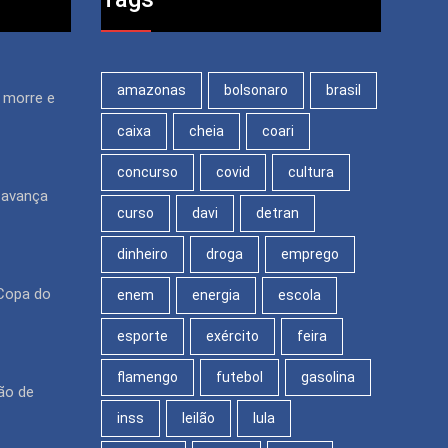
amazonas
bolsonaro
brasil
m morre e
caixa
cheia
coari
concurso
covid
cultura
 avança
curso
davi
detran
dinheiro
droga
emprego
Copa do
enem
energia
escola
esporte
exército
feira
flamengo
futebol
gasolina
ão de
inss
leilão
lula