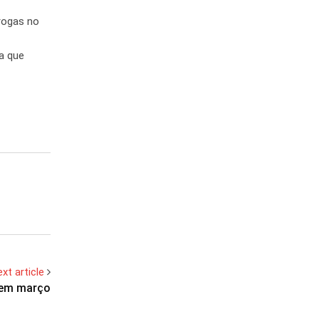
rogas no
la que
xt article
 em março