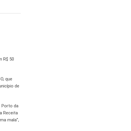
em R$ 50
CO, que
nicípio de
 Porto da
a Receita
uma mala”,