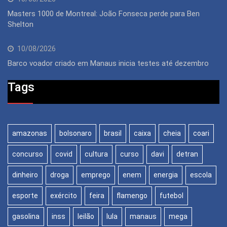
Masters 1000 de Montreal: João Fonseca perde para Ben
Shelton
10/08/2026
Barco voador criado em Manaus inicia testes até dezembro
Tags
amazonas
bolsonaro
brasil
caixa
cheia
coari
concurso
covid
cultura
curso
davi
detran
dinheiro
droga
emprego
enem
energia
escola
esporte
exército
feira
flamengo
futebol
gasolina
inss
leilão
lula
manaus
mega