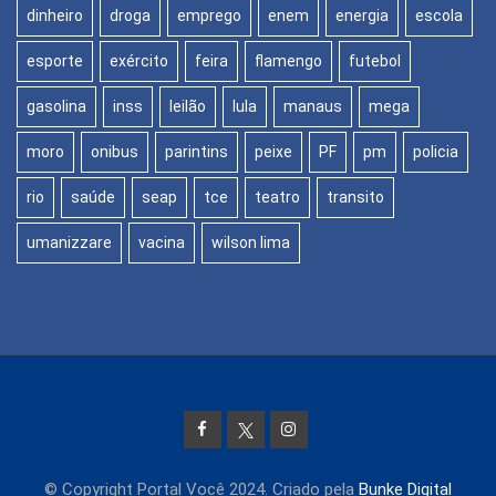
dinheiro
droga
emprego
enem
energia
escola
esporte
exército
feira
flamengo
futebol
gasolina
inss
leilão
lula
manaus
mega
moro
onibus
parintins
peixe
PF
pm
policia
rio
saúde
seap
tce
teatro
transito
umanizzare
vacina
wilson lima
© Copyright Portal Você 2024. Criado pela
Bunke Digital