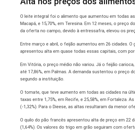
Alta nos preços dos alimentos
O leite integral foi o alimento que aumentou em todas as
Macapá, e 15,70%, em Teresina. Em 12 meses, o preço do l
da oferta no campo, devido à entressafra, elevou os pre
Entre março e abril, o feijão aumentou em 26 cidades. O g
apresentou alta em quase todas essas capitais, com porce
Em Vitória, o preço médio não variou. Já o feijão carioc
até 17,86%, em Palmas. A demanda sustentou o preço do 
segundo a instituição.
O tomate, que teve aumento em todas as cidades na últi
taxas entre 1,75%, em Recife, e 25,58%, em Fortaleza. A
(-1,32%). Para o Dieese, as altas resultaram da menor ofe
O quilo do pão francês apresentou alta de preço em 22 d
(1,64%). Os valores do trigo em grão seguiram com ofert