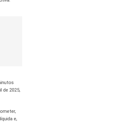
minutos
l de 2025,
rometer,
íquida e,