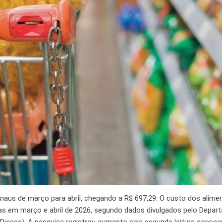
naus de março para abril, chegando a R$ 697,29. O custo dos alime
as em março e abril de 2026, segundo dados divulgados pelo Depa
Dieese). A pesquisa registrou aumento pela segunda leitura consecu