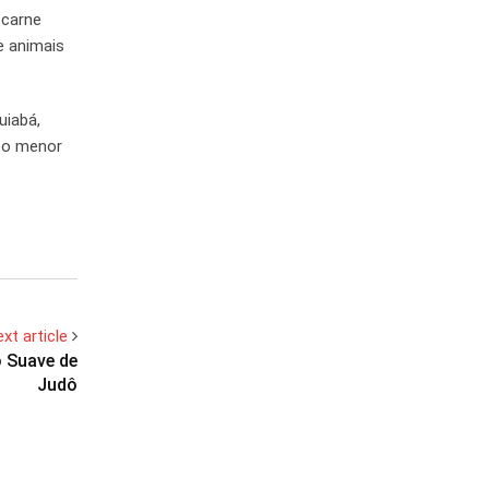
 carne
e animais
uiabá,
, o menor
xt article
o Suave de
Judô