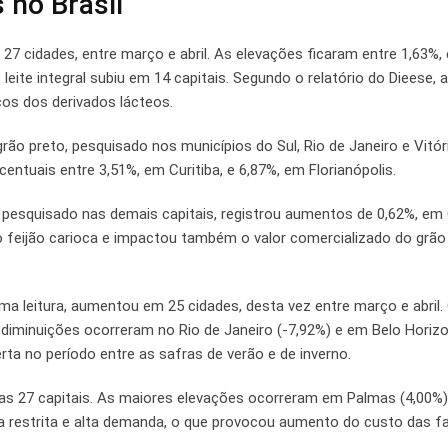
 no Brasil
 27 cidades, entre março e abril. As elevações ficaram entre 1,63%,
eite integral subiu em 14 capitais. Segundo o relatório do Dieese, 
ços dos derivados lácteos.
rão preto, pesquisado nos municípios do Sul, Rio de Janeiro e Vitóri
ntuais entre 3,51%, em Curitiba, e 6,87%, em Florianópolis.
a, pesquisado nas demais capitais, registrou aumentos de 0,62%, em
feijão carioca e impactou também o valor comercializado do grão 
ma leitura, aumentou em 25 cidades, desta vez entre março e abril
s diminuições ocorreram no Rio de Janeiro (-7,92%) e em Belo Horiz
rta no período entre as safras de verão e de inverno.
as 27 capitais. As maiores elevações ocorreram em Palmas (4,00%) 
a restrita e alta demanda, o que provocou aumento do custo das fa