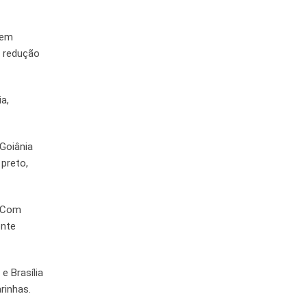
 em
a redução
a,
 Goiânia
preto,
. Com
onte
e Brasília
rinhas.