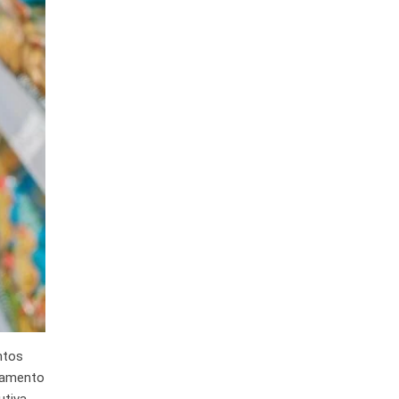
ntos
rtamento
tiva.