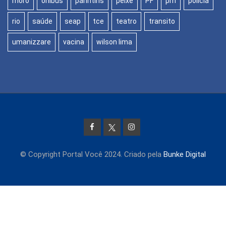
moro
onibus
parintins
peixe
PF
pm
policia
rio
saúde
seap
tce
teatro
transito
umanizzare
vacina
wilson lima
© Copyright Portal Você 2024. Criado pela
Bunke Digital