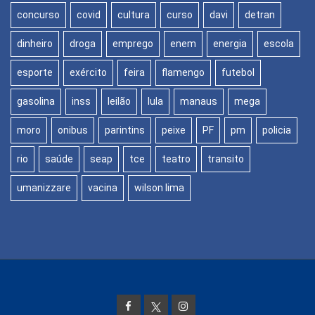
concurso
covid
cultura
curso
davi
detran
dinheiro
droga
emprego
enem
energia
escola
esporte
exército
feira
flamengo
futebol
gasolina
inss
leilão
lula
manaus
mega
moro
onibus
parintins
peixe
PF
pm
policia
rio
saúde
seap
tce
teatro
transito
umanizzare
vacina
wilson lima