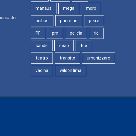
manaus
mega
moro
 acusado
onibus
parintins
peixe
PF
pm
policia
rio
saúde
seap
tce
teatro
transito
umanizzare
vacina
wilson lima