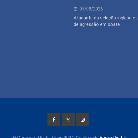
07/08/2026
Atacante da seleção inglesa é
de agressão em boate
© Copyright Portal Você 2024. Criado pela
Bunke Digital