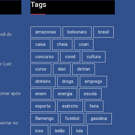
Tags
amazonas
bolsonaro
brasil
peã do
caixa
cheia
coari
concurso
covid
cultura
r Luiz
curso
davi
detran
dinheiro
droga
emprego
ornar após
enem
energia
escola
esporte
exército
feira
flamengo
futebol
gasolina
mentar no
inss
leilão
lula