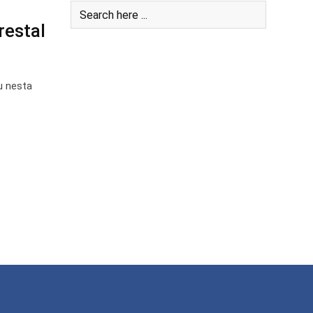
restal
u nesta