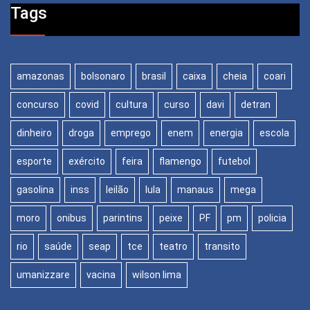
Tags
amazonas
bolsonaro
brasil
caixa
cheia
coari
concurso
covid
cultura
curso
davi
detran
dinheiro
droga
emprego
enem
energia
escola
esporte
exército
feira
flamengo
futebol
gasolina
inss
leilão
lula
manaus
mega
moro
onibus
parintins
peixe
PF
pm
policia
rio
saúde
seap
tce
teatro
transito
umanizzare
vacina
wilson lima