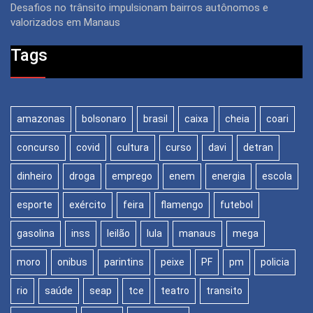
Desafios no trânsito impulsionam bairros autônomos e
valorizados em Manaus
Tags
amazonas
bolsonaro
brasil
caixa
cheia
coari
concurso
covid
cultura
curso
davi
detran
dinheiro
droga
emprego
enem
energia
escola
esporte
exército
feira
flamengo
futebol
gasolina
inss
leilão
lula
manaus
mega
moro
onibus
parintins
peixe
PF
pm
policia
rio
saúde
seap
tce
teatro
transito