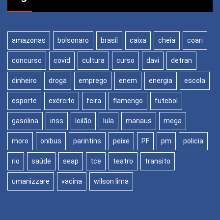
amazonas
bolsonaro
brasil
caixa
cheia
coari
concurso
covid
cultura
curso
davi
detran
dinheiro
droga
emprego
enem
energia
escola
esporte
exército
feira
flamengo
futebol
gasolina
inss
leilão
lula
manaus
mega
moro
onibus
parintins
peixe
PF
pm
policia
rio
saúde
seap
tce
teatro
transito
umanizzare
vacina
wilson lima