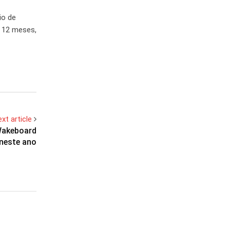
io de
s 12 meses,
xt article
Wakeboard
neste ano