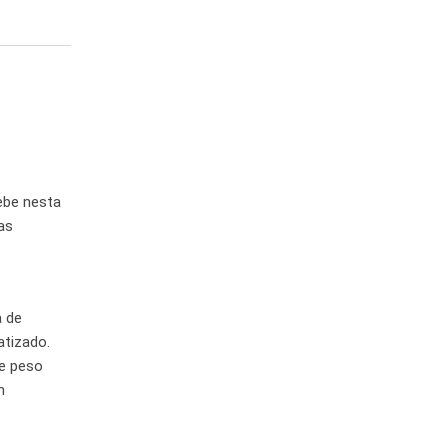
ebe nesta
as
a de
atizado.
 e peso
m