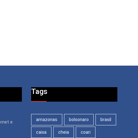
Tags
amazonas
bolsonaro
brasil
rnet e
caixa
cheia
coari