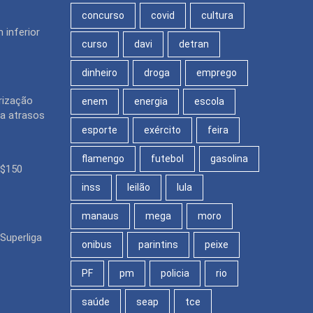
concurso
covid
cultura
 inferior
curso
davi
detran
dinheiro
droga
emprego
rização
enem
energia
escola
ra atrasos
esporte
exército
feira
flamengo
futebol
gasolina
R$150
inss
leilão
lula
manaus
mega
moro
Superliga
onibus
parintins
peixe
PF
pm
policia
rio
saúde
seap
tce