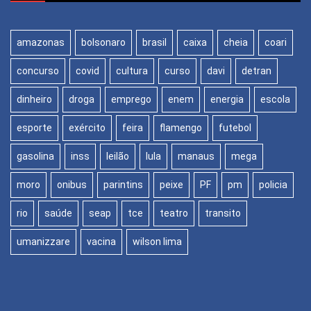
amazonas
bolsonaro
brasil
caixa
cheia
coari
concurso
covid
cultura
curso
davi
detran
dinheiro
droga
emprego
enem
energia
escola
esporte
exército
feira
flamengo
futebol
gasolina
inss
leilão
lula
manaus
mega
moro
onibus
parintins
peixe
PF
pm
policia
rio
saúde
seap
tce
teatro
transito
umanizzare
vacina
wilson lima