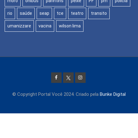
moro
onibus
parintins
peixe
PF
pm
policia
rio
saúde
seap
tce
teatro
transito
umanizzare
vacina
wilson lima
© Copyright Portal Você 2024. Criado pela
Bunke Digital