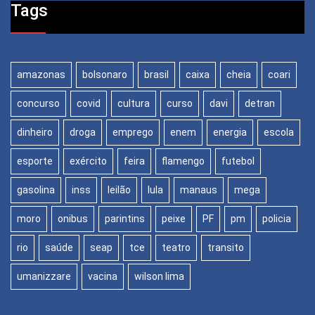
Tags
amazonas
bolsonaro
brasil
caixa
cheia
coari
concurso
covid
cultura
curso
davi
detran
dinheiro
droga
emprego
enem
energia
escola
esporte
exército
feira
flamengo
futebol
gasolina
inss
leilão
lula
manaus
mega
moro
onibus
parintins
peixe
PF
pm
policia
rio
saúde
seap
tce
teatro
transito
umanizzare
vacina
wilson lima