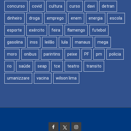
concurso
covid
cultura
curso
davi
detran
dinheiro
droga
emprego
enem
energia
escola
esporte
exército
feira
flamengo
futebol
gasolina
inss
leilão
lula
manaus
mega
moro
onibus
parintins
peixe
PF
pm
policia
rio
saúde
seap
tce
teatro
transito
umanizzare
vacina
wilson lima