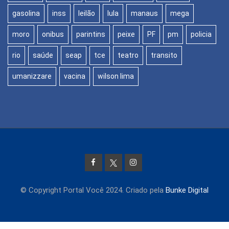
gasolina
inss
leilão
lula
manaus
mega
moro
onibus
parintins
peixe
PF
pm
policia
rio
saúde
seap
tce
teatro
transito
umanizzare
vacina
wilson lima
© Copyright Portal Você 2024. Criado pela
Bunke Digital