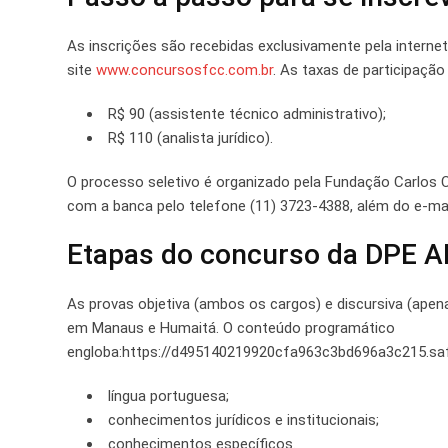
As inscrições são recebidas exclusivamente pela internet
site
www.concursosfcc.com.br
. As taxas de participaçã
R$ 90 (assistente técnico administrativo);
R$ 110 (analista jurídico).
O processo seletivo é organizado pela Fundação Carlos
com a banca pelo telefone (11) 3723-4388, além do e-mai
Etapas do concurso da DPE 
As provas objetiva (ambos os cargos) e discursiva (apena
em Manaus e Humaitá. O conteúdo programático
engloba:https://d495140219920cfa963c3bd696a3c215.saf
língua portuguesa;
conhecimentos jurídicos e institucionais;
conhecimentos específicos.