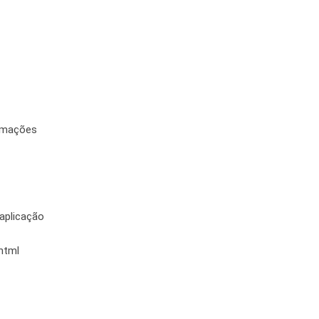
ormações
 aplicação
html