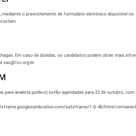
, mediante o preenchimento de formulário eletrônico disponível no
o custam:
 Chagas. Em caso de dúvidas, os candidatos podem obter mais inf
l sac@fcc.org.br.
AM
s para analista jurídico) estão agendadas para 22 de outubro, com
eframe.googlesyndication.com/safeframe/1-0-40/html/container.